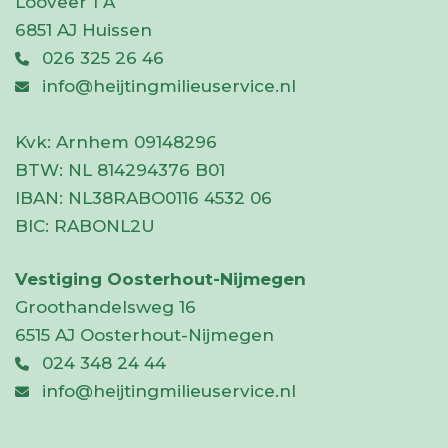
Looveer 1 A
6851 AJ Huissen
026 325 26 46
info@heijtingmilieuservice.nl
Kvk:
Arnhem 09148296
BTW:
NL 814294376 B01
IBAN:
NL38RABO0116 4532 06
BIC:
RABONL2U
Vestiging Oosterhout-Nijmegen
Groothandelsweg 16
6515 AJ Oosterhout-Nijmegen
024 348 24 44
info@heijtingmilieuservice.nl