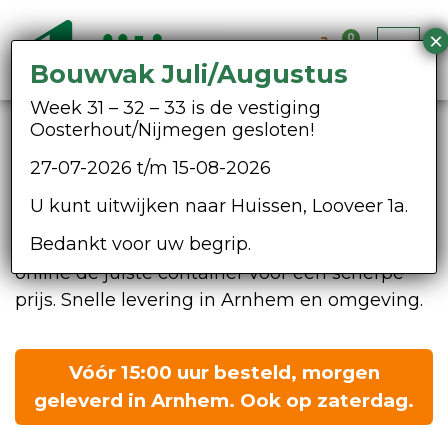
0
Bouwvak Juli/Augustus
Week 31 – 32 – 33 is de vestiging
Oosterhout/Nijmegen gesloten!
Afvalcontainer huren
27-07-2026 t/m 15-08-2026
Arnhem
U kunt uitwijken naar Huissen, Looveer 1a.
Een afvalcontainer huren in Arnhem? Bij
Bedankt voor uw begrip.
Heijting Milieu Service bestelt u eenvoudig
online de juiste container voor een scherpe
prijs. Snelle levering in Arnhem en omgeving.
Vóór 15:00 uur besteld, morgen
geleverd in Arnhem. Ook op zaterdag.