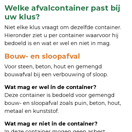
kan
Welke afvalcontainer past bij
gekozen
uw klus?
worden
Niet elke klus vraagt om dezelfde container.
op
Hieronder ziet u per container waarvoor hij
de
bedoeld is en wat er wel en niet in mag.
productpagina
Bouw- en sloopafval
Voor steen, beton, hout en gemengd
bouwafval bij een verbouwing of sloop.
Wat mag er wel in de container?
Deze container is bedoeld voor gemengd
bouw- en sloopafval zoals puin, beton, hout,
metaal en kunststof.
Wat mag er niet in de container?
In deze container mogen geen asbest,