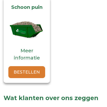
Deze
Dez
Schoon puin
optie
opt
kan
kan
gekozen
gek
worden
wor
op
op
de
de
Meer
productpagina
pro
informatie
Dit
BESTELLEN
product
heeft
meerdere
variaties.
Wat klanten over ons zeggen
Deze
optie