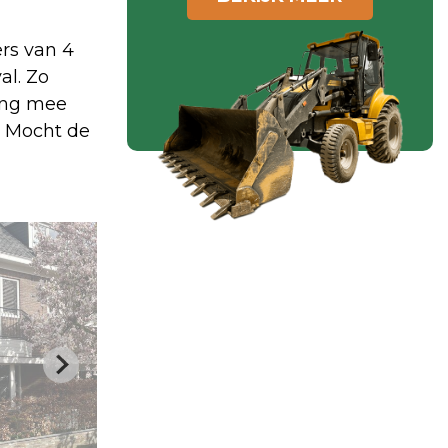
ers van 4
al. Zo
ning mee
. Mocht de