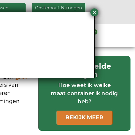
ssen
Oosterhout-Nijmegen
5 26 46
024 348 24 44
0
Verhuur materieel
Veel gestelde
vragen
n? Een
grof
ers van
Hoe weet ik welke
eren
maat container ik nodig
uimingen
heb?
BEKIJK MEER