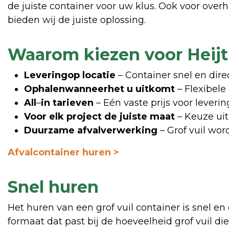
de juiste container voor uw klus. Ook voor over
bieden wij de juiste oplossing.
Waarom kiezen voor Heijti
Levering
op locatie
– Container snel en dire
Ophalen
wanneer
het u
uitkomt
– Flexibele
All
–
in tarieven
– Eén vaste prijs voor leveri
Voor elk project de juiste maat
– Keuze uit
Duurzame afvalverwerking
– Grof vuil wor
Afvalcontainer huren >
Snel huren
Het huren van een grof vuil container is snel en
formaat dat past bij de hoeveelheid grof vuil di