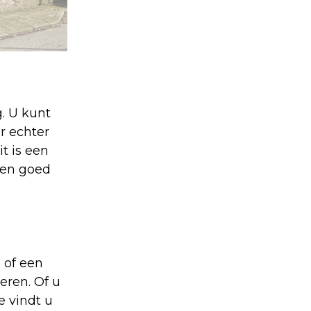
g. U kunt
r echter
t is een
 en goed
 of een
eren. Of u
e vindt u