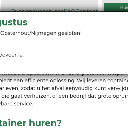
Hui
Over ons
Vacatures
FAQ
Contact
026 32
gustus
Containers
Grondstoffen
ng Oosterhout/Nijmegen gesloten!
ooveer 1a.
huren
ude meubels, apparaten of andere grote voorwerpe
biedt een efficiënte oplossing. Wij leveren contain
arieven, zodat u het afval eenvoudig kunt verwijd
 die gaat verhuizen, of een bedrijf dat grote opr
wbare service.
tainer huren?