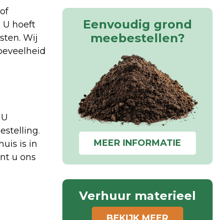
of
Eenvoudig grond
 U hoeft
meebestellen?
sten. Wij
hoeveelheid
 U
stelling.
MEER INFORMATIE
uis is in
nt u ons
Verhuur materieel
BEKIJK MEER