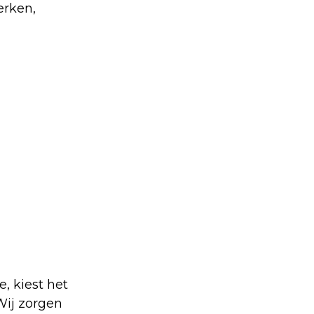
erken,
, kiest het
 Wij zorgen