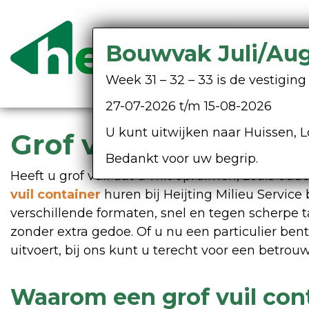
Bouwvak Juli/Au
Week 31 – 32 – 33 is de vestigi
27-07-2026 t/m 15-08-2026
U kunt uitwijken naar Huissen, L
Grof vuil container 
Bedankt voor uw begrip.
Heeft u grof vuil dat u wilt opruimen, zoals o
vuil container
huren bij Heijting Milieu Service 
verschillende formaten, snel en tegen scherpe t
zonder extra gedoe. Of u nu een particulier bent
uitvoert, bij ons kunt u terecht voor een betrou
Waarom een grof vuil con