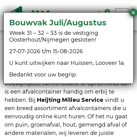
0
Bouwvak Juli/Augustus
Week 31 – 32 – 33 is de vestiging
Oosterhout/Nijmegen gesloten!
Afvalcontainer huren
27-07-2026 t/m 15-08-2026
Opheusden
U kunt uitwijken naar Huissen, Looveer 1a.
Afvalcontainer huren Opheusden doet u bij
Bedankt voor uw begrip.
Heijting Milieu Service. Bent u bezig met een
bouwproject, tuinrenovatie of opruimklus dan
is een afvalcontainer handig om erbij te
hebben. Bij
Heijting Milieu Service
vindt u
een breed assortiment afvalcontainers die u
eenvoudig online kunt huren. Of het nu gaat
om puin, groenafval, hout, gemengd afval of
andere materialen, wij leveren de juiste