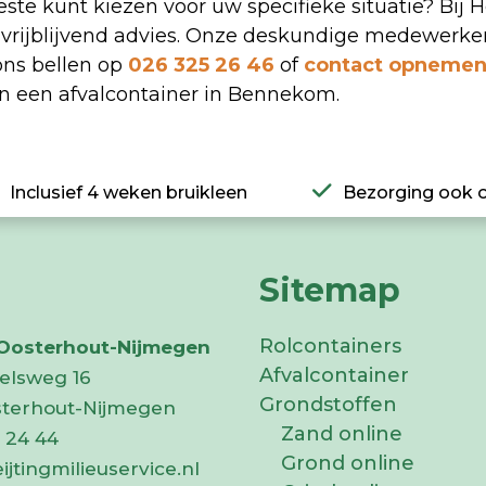
ste kunt kiezen voor uw specifieke situatie? Bij H
 en vrijblijvend advies. Onze deskundige medewerke
ons bellen op
026 325 26 46
of
contact opneme
an een afvalcontainer in Bennekom.
Inclusief 4 weken bruikleen
Bezorging ook 
Sitemap
Rolcontainers
 Oosterhout-Nijmegen
Afvalcontainer
elsweg 16
Grondstoffen
sterhout-Nijmegen
Zand online
 24 44
Grond online
ijtingmilieuservice.nl