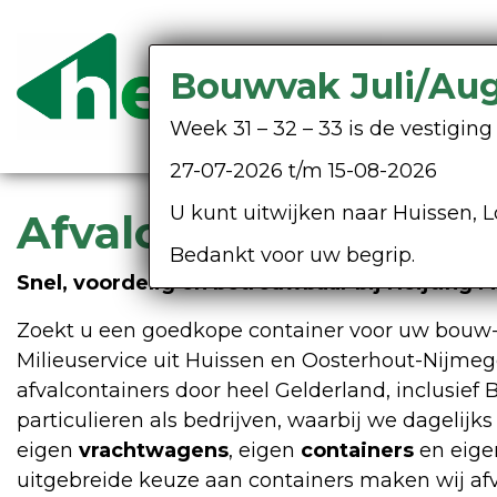
Bouwvak Juli/Au
Week 31 – 32 – 33 is de vestigi
27-07-2026 t/m 15-08-2026
U kunt uitwijken naar Huissen, L
Afvalcontainer hur
Bedankt voor uw begrip.
Snel, voordelig en betrouwbaar bij Heijting M
Zoekt u een goedkope container voor uw bouw- e
Milieuservice uit Huissen en Oosterhout-Nijmeg
afvalcontainers door heel Gelderland, inclusief
particulieren als bedrijven, waarbij we dagelij
eigen
vrachtwagens
, eigen
containers
en eig
uitgebreide keuze aan containers maken wij af