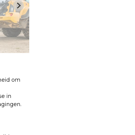
kheid om
se in
agingen.