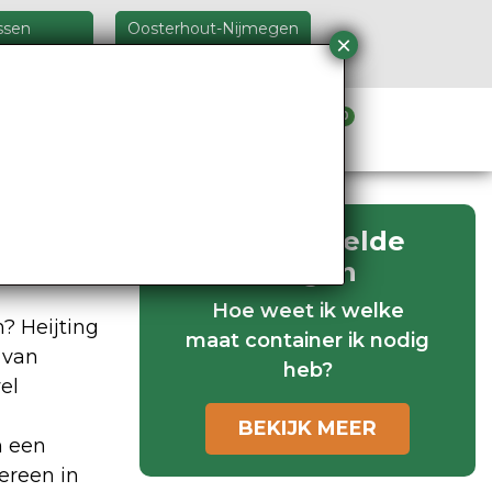
ssen
Oosterhout-Nijmegen
5 26 46
024 348 24 44
0
Verhuur materieel
Veel gestelde
vragen
Hoe weet ik welke
? Heijting
maat container ik nodig
 van
heb?
el
BEKIJK MEER
n een
ereen in