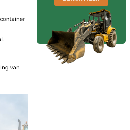
lcontainer
l.
ling van