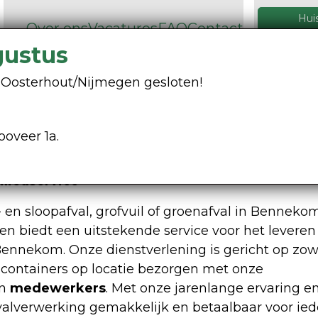
Hui
Over ons
Vacatures
FAQ
Contact
026 32
gustus
Containers
Grondstoffen
ng Oosterhout/Nijmegen gesloten!
ooveer 1a.
en Bennekom
ilieuservice
n sloopafval, grofvuil of groenafval in Bennekom
en biedt een uitstekende service voor het leveren
 Bennekom. Onze dienstverlening is gericht op zow
ks containers op locatie bezorgen met onze
en
medewerkers
. Met onze jarenlange ervaring e
valverwerking gemakkelijk en betaalbaar voor ied