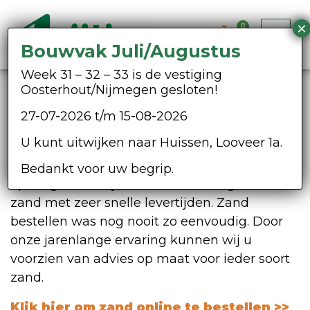
0
Bouwvak Juli/Augustus
Week 31 – 32 – 33 is de vestiging
Oosterhout/Nijmegen gesloten!
Zand online bestellen
27-07-2026 t/m 15-08-2026
Wilt u zand online bestellen? In ons
U kunt uitwijken naar Huissen, Looveer 1a.
assortiment bieden wij een divers aanbod in
soorten zand, zoals straatzand, metselzand en
Bedankt voor uw begrip.
ophoogzand. Wij leveren dit als losgestort
zand met zeer snelle levertijden. Zand
bestellen was nog nooit zo eenvoudig. Door
onze jarenlange ervaring kunnen wij u
voorzien van advies op maat voor ieder soort
zand.
Klik hier om zand online te bestellen >>