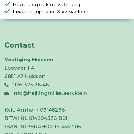
Bezorging ook op zaterdag
Levering, ophalen & verwerking
Contact
Vestiging Huissen
Looveer 1 A
6851 AJ Huissen
026 325 26 46
info@heijtingmilieuservice.nl
Kvk:
Arnhem 09148296
BTW:
NL 814294376 B01
IBAN:
NL38RABO0116 4532 06