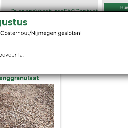
Hui
Over ons
Vacatures
FAQ
Contact
026 32
gustus
Containers
Grondstoffen
ng Oosterhout/Nijmegen gesloten!
ooveer 1a.
enggranulaat