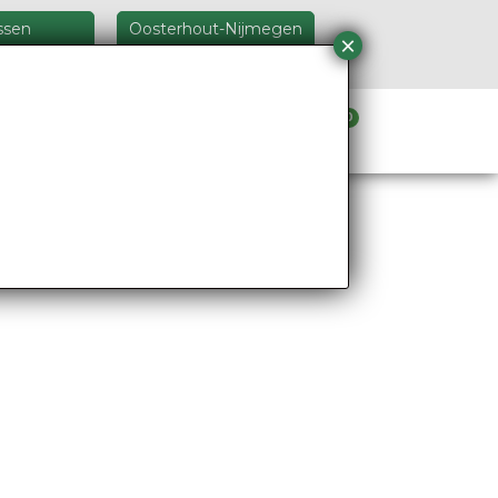
ssen
Oosterhout-Nijmegen
5 26 46
024 348 24 44
0
Verhuur materieel