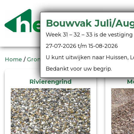
Bouwvak Juli/Au
Week 31 – 32 – 33 is de vestigi
27-07-2026 t/m 15-08-2026
U kunt uitwijken naar Huissen, L
Home
/
Grondstoffen
/ Grind online
Bedankt voor uw begrip.
Rivierengrind
M