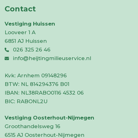
Contact
Vestiging Huissen
Looveer 1 A
6851 AJ Huissen
026 325 26 46
info@heijtingmilieuservice.nl
Kvk:
Arnhem 09148296
BTW:
NL 814294376 B01
IBAN:
NL38RABO0116 4532 06
BIC:
RABONL2U
Vestiging Oosterhout-Nijmegen
Groothandelsweg 16
6515 AJ Oosterhout-Nijmegen