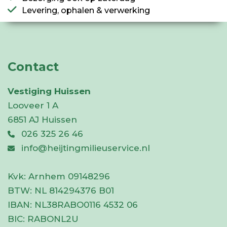
Levering, ophalen & verwerking
Contact
Vestiging Huissen
Looveer 1 A
6851 AJ Huissen
026 325 26 46
info@heijtingmilieuservice.nl
Kvk:
Arnhem 09148296
BTW:
NL 814294376 B01
IBAN:
NL38RABO0116 4532 06
BIC:
RABONL2U