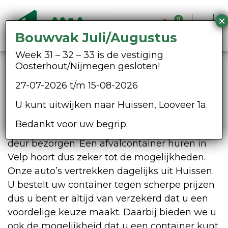
0
Bouwvak Juli/Augustus
Week 31 – 32 – 33 is de vestiging
Oosterhout/Nijmegen gesloten!
Afvalcontainer huren Velp
27-07-2026 t/m 15-08-2026
Containerwebshop Heijting
U kunt uitwijken naar Huissen, Looveer 1a.
Heijting Milieuservice Huissen kan uw afval
Bedankt voor uw begrip.
container in heel Gelderland bij u voor de
deur bezorgen. Een afvalcontainer huren in
Velp hoort dus zeker tot de mogelijkheden.
Onze auto’s vertrekken dagelijks uit Huissen.
U bestelt uw container tegen scherpe prijzen
dus u bent er altijd van verzekerd dat u een
voordelige keuze maakt. Daarbij bieden we u
ook de mogelijkheid dat u een container kunt