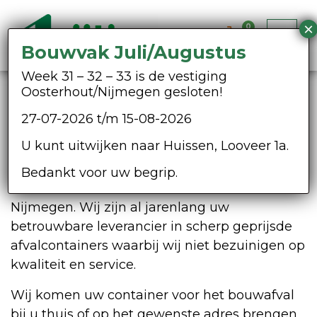
0
Bouwvak Juli/Augustus
Week 31 – 32 – 33 is de vestiging
Oosterhout/Nijmegen gesloten!
Container bouwafval
27-07-2026 t/m 15-08-2026
Wilt u een container voor uw bouwafval
U kunt uitwijken naar Huissen, Looveer 1a.
huren? Een container voor uw bouwafval
huren doet u natuurlijk bij Heijting
Bedankt voor uw begrip.
Milieuservice uit Huissen en Oosterhout-
Nijmegen. Wij zijn al jarenlang uw
betrouwbare leverancier in scherp geprijsde
afvalcontainers waarbij wij niet bezuinigen op
kwaliteit en service.
Wij komen uw container voor het bouwafval
bij u thuis of op het gewenste adres brengen