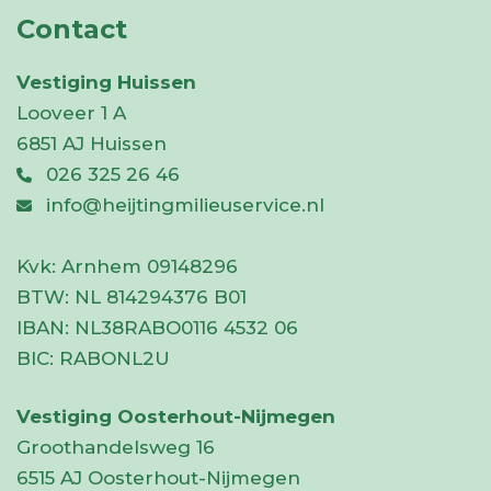
Contact
Vestiging Huissen
Looveer 1 A
6851 AJ Huissen
026 325 26 46
info@heijtingmilieuservice.nl
Kvk:
Arnhem 09148296
BTW:
NL 814294376 B01
IBAN:
NL38RABO0116 4532 06
BIC:
RABONL2U
Vestiging Oosterhout-Nijmegen
Groothandelsweg 16
6515 AJ Oosterhout-Nijmegen