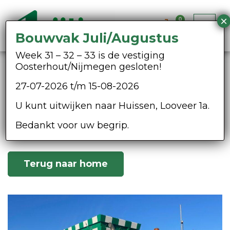
0
Bouwvak Juli/Augustus
Week 31 – 32 – 33 is de vestiging
Oosterhout/Nijmegen gesloten!
Uw aanvraag is succesvol
27-07-2026 t/m 15-08-2026
verzonden
U kunt uitwijken naar Huissen, Looveer 1a.
Hartelijk dank voor uw aanvraag! We
Bedankt voor uw begrip.
proberen zo snel mogelijk te reageren.
Terug naar home