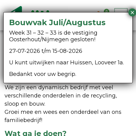
0
Bouwvak Juli/Augustus
Week 31 – 32 – 33 is de vestiging
Oosterhout/Nijmegen gesloten!
Vrachtwagenchauffeur (Portaal-
of haakwagen)
27-07-2026 t/m 15-08-2026
U kunt uitwijken naar Huissen, Looveer 1a.
Zou jij ons team willen versterken? We zijn op
zoek naar een gemotiveerde chauffeur die
Bedankt voor uw begrip.
een uitdaging niet uit de weg gaat.
We zijn een dynamisch bedrijf met veel
verschillende onderdelen in de recycling,
sloop en bouw.
Groei mee en wees een onderdeel van ons
familiebedrijf!
Wat ga je doen?