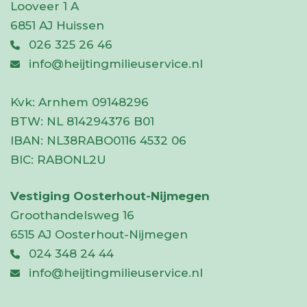
Looveer 1 A
6851 AJ Huissen
026 325 26 46
info@heijtingmilieuservice.nl
Kvk:
Arnhem 09148296
BTW:
NL 814294376 B01
IBAN:
NL38RABO0116 4532 06
BIC:
RABONL2U
Vestiging Oosterhout-Nijmegen
Groothandelsweg 16
6515 AJ Oosterhout-Nijmegen
024 348 24 44
info@heijtingmilieuservice.nl