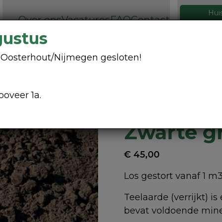
Hui
Over ons
Vacatures
FAQ
Contact
026 32
gustus
Containers
Grondstoffen
ng Oosterhout/Nijmegen gesloten!
ooveer 1a.
 grond
Zwarte g
€
45,00
Los gestort vanaf 1 m
Teelaarde (verrijkt)
bevat voldoende mine