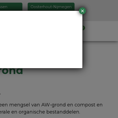
ssen
Oosterhout-Nijmegen
5 26 46
024 348 24 44
0
Verhuur materieel
rond
3
 is een mengsel van AW-grond en compost en
rale en organische bestanddelen.