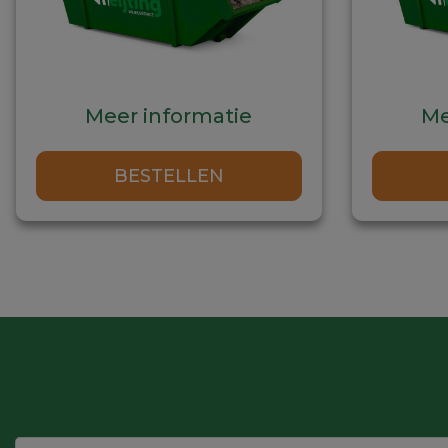
Meer informatie
Me
Dit
BESTELLEN
product
heeft
meerdere
variaties.
Deze
optie
kan
gekozen
worden
op