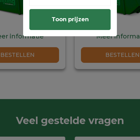
Toon prijzen
er informatie
Meer informa
Dit
BESTELLEN
BESTELLEN
product
heeft
meerdere
variaties.
Deze
optie
kan
gekozen
Veel gestelde vragen
worden
op