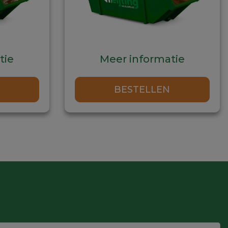
tie
Meer informatie
Dit
Dit
BESTELLEN
product
pro
heeft
hee
meerdere
mee
variaties.
vari
Deze
Dez
optie
opti
kan
kan
gekozen
gek
worden
wor
op
op